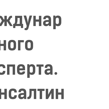
ждунар
ного
сперта.
нсалтин