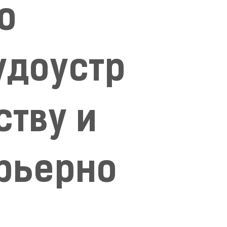
по
удоустр
ству и
рьерно