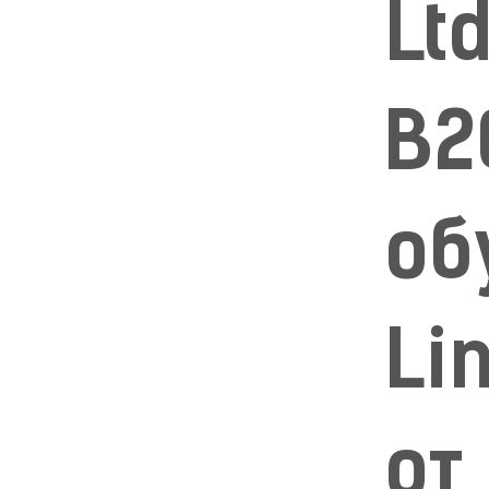
Lt
B2
об
Li
от