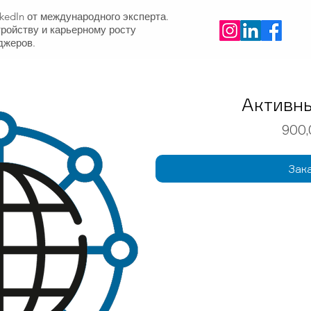
nkedIn от международного эксперта.
тройству и карьерному росту
джеров.
Активн
900,
Зак