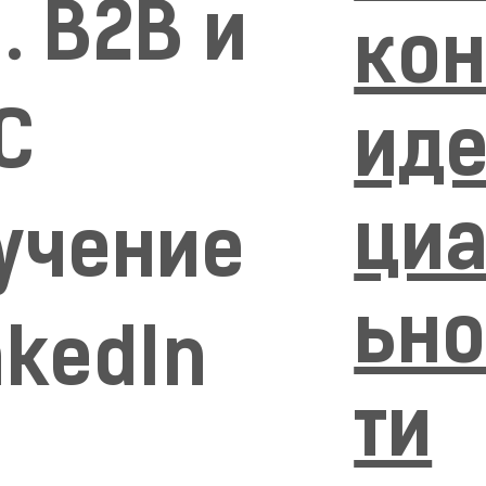
d. B2B и
ко
C
ид
ци
учение
ьно
nkedIn
ти