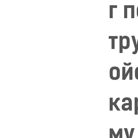
г 
тр
ой
ка
му