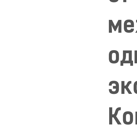
ме
од
эк
Ко