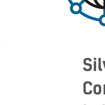
Si
Co