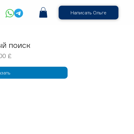
Написать Ольге
ый поиск
Цена
00 £
азать