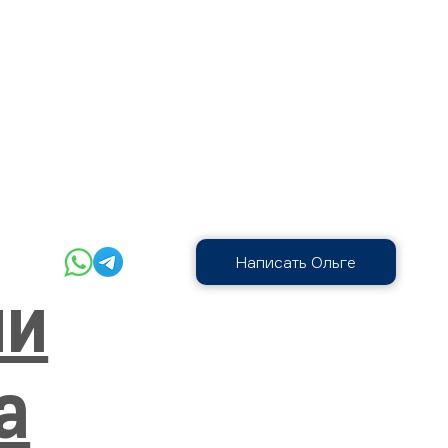
Написать Ольге
ли
а