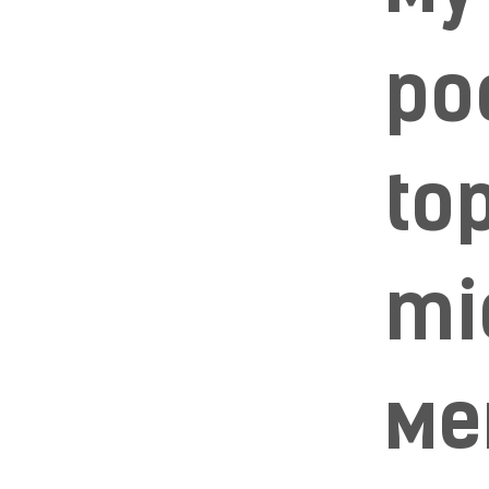
ро
to
mi
ме