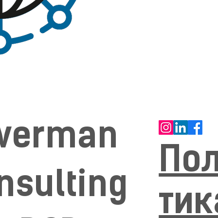
lverman
По
nsulting
тик