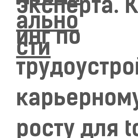
эксперта. 
ально
инг по
сти
трудоустро
карьерном
росту для t