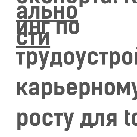
ально
инг по
сти
трудоустро
карьерном
росту для t